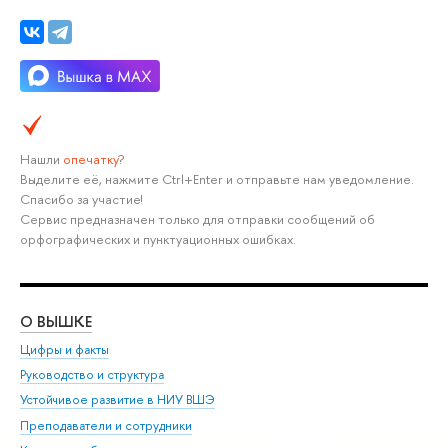
Нашли
опечатку
?
Выделите её, нажмите Ctrl+Enter и отправьте нам уведомление.
Спасибо за участие!
Сервис предназначен только для отправки сообщений об
орфографических и пунктуационных ошибках.
О ВЫШКЕ
ОБ
Цифры и факты
Ли
Руководство и структура
Дов
Устойчивое развитие в НИУ ВШЭ
Ол
Преподаватели и сотрудники
При