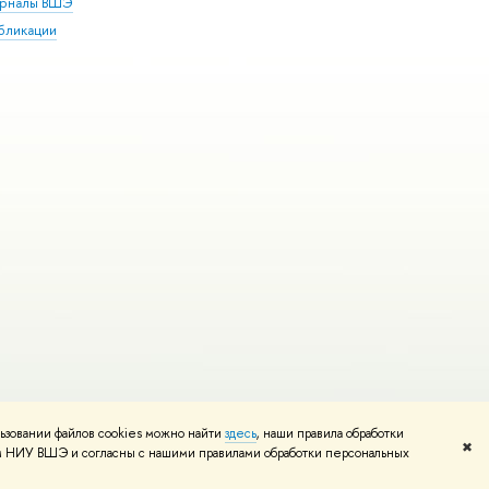
рналы ВШЭ
бликации
ьзовании файлов cookies можно найти
здесь
, наши правила обработки
и
Карта сайта
Редактору
✖
том НИУ ВШЭ и согласны с нашими правилами обработки персональных