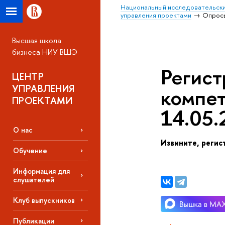
Национальный исследовательски
управления проектами
Опрос
ысшая школа
изнеса НИУ ВШЭ
Регист
ЦЕНТР
УПРАВЛЕНИЯ
компет
ПРОЕКТАМИ
14.05.
О нас
Извините, регис
Обучение
Информация для
слушателей
Клуб выпускнико
Публикации