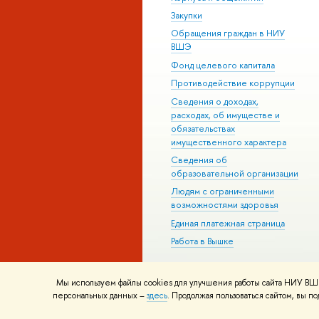
Закупки
Обращения граждан в НИУ
ШЭ
Фонд целевого капитала
Противодействие коррупции
Сведения о доходах,
расходах, об имуществе и
обязательствах
имущественного характера
Сведения о
образовательной организации
Людям с ограниченными
озможностями здоровья
Единая платежная страница
Работа в Вышке
Мы используем файлы cookies для улучшения работы сайта НИУ ВШЭ
© НИУ ВШЭ 1993–2026
Адреса и к
персональных данных –
здесь
. Продолжая пользоваться сайтом, вы 
Шрифты HSE Sans и HSE Slab раз