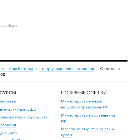
 ошибках.
я школа бизнеса
→
Центр управления проектами
→ Опросы →
-00
ЕСУРСЫ
ПОЛЕЗНЫЕ ССЫЛКИ
блиотека
Министерство науки и
ысшего образования РФ
дательский дом ВШЭ
Министерство просвещения
ижный магазин «БукВышка»
РФ
пография
Массовые открытые онлайн-
диацентр
курсы