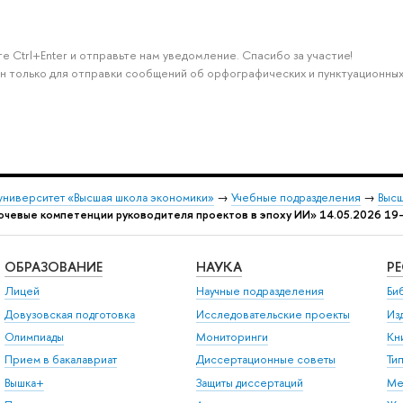
 Ctrl+Enter и отправьте нам уведомление. Спасибо за участие!
н только для отправки сообщений об орфографических и пунктуационных
университет «Высшая школа экономики»
→
Учебные подразделения
→
ысша
лючевые компетенции руководителя проектов в эпоху ИИ» 14.05.2026 19
ОБРАЗОВАНИЕ
НАУКА
Р
Лицей
Научные подразделения
Би
Довузовская подготовка
Исследовательские проекты
Из
Олимпиады
Мониторинги
Кн
Прием в бакалавриат
Диссертационные советы
Ти
ышка+
Защиты диссертаций
Ме