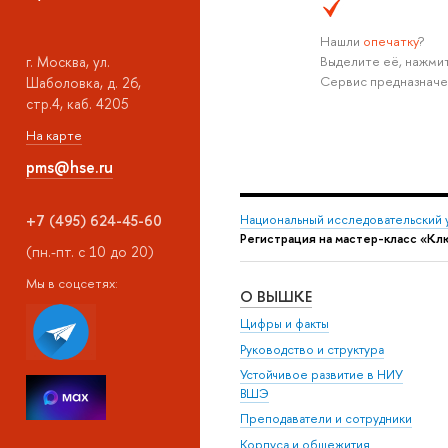
Нашли
опечатку
?
. Москва, ул.
ыделите её, нажмите
Сервис предназначе
Шаболовка, д. 26,
стр.4, каб. 4205
На карте
pms@hse.ru
+7 (495) 624-45-60
Национальный исследовательский 
Регистрация на мастер-класс «К
(пн.-пт. c 10 до 20)
Мы в соцсетях:
О ВЫШКЕ
Цифры и факты
Руководство и структура
Устойчивое развитие в НИУ
ШЭ
Преподаватели и сотрудники
Корпуса и общежития