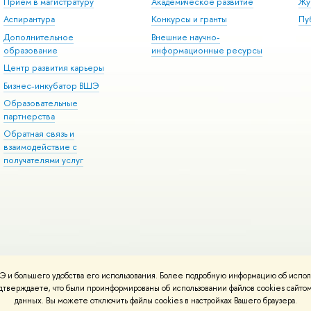
Прием в магистратуру
Академическое развитие
Жу
Аспирантура
Конкурсы и гранты
Пу
Дополнительное
нешние научно-
образование
информационные ресурсы
Центр развития карьеры
Бизнес-инкубатор ВШЭ
Образовательные
партнерства
Обратная связь и
заимодействие с
получателями услу
 и большего удобства его использования. Более подробную информацию об испол
онтакты
Условия использования материало
Политика конфиденциальност
подтверждаете, что были проинформированы об использовании файлов cookies сай
работаны
Школе дизайна НИУ ВШЭ
данных. Вы можете отключить файлы cookies в настройках Вашего браузера.