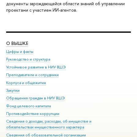
документы зарождающейся области знаний об управлении
проектами с участием ИИ-агентов.
О ВЫШКЕ
ОБ
Цифры и факты
Ли
Руководство и структура
Дов
Устойчивое развитие в НИУ ВШЭ
Ол
Преподаватели и сотрудники
При
Корпуса и общежития
Вы
Закупки
При
Обращения граждан в НИУ ВШЭ
Ас
Фонд целевого капитала
До
Противодействие коррупции
Цен
Сведения о доходах, расходах, об имуществе и
Би
обязательствах имущественного характера
Об
Сведения об образовательной организации
Обр