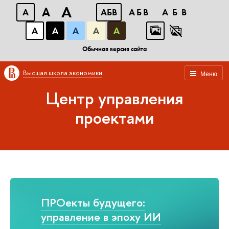
A
A
A
АБВ
АБВ
АБВ
А
А
А
А
А
Обычная версия сайта
Высшая школа экономики
Меню
Центр управления
проектами
ПРОекты будущего:
управление в эпоху ИИ