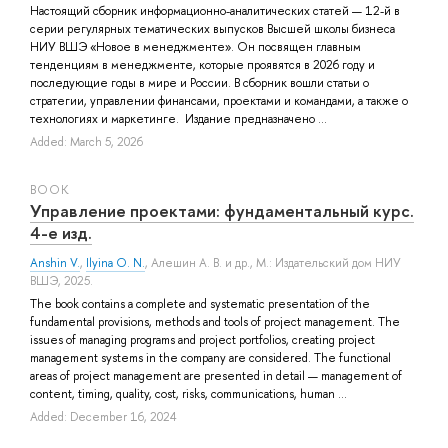
Настоящий сборник информационно-аналитических статей — 12-й в
серии регулярных тематических выпусков Высшей школы бизнеса
НИУ ВШЭ «Новое в менеджменте». Он посвящен главным
тенденциям в менеджменте, которые проявятся в 2026 году и
последующие годы в мире и России. В сборник вошли статьи о
стратегии, управлении финансами, проектами и командами, а также о
технологиях и маркетинге. Издание предназначено ...
Added: March 5, 2026
BOOK
Управление проектами: фундаментальный курс.
4-е изд.
Anshin V.
,
Ilyina O. N.
,
Алешин А. В.
и др.
, М.: Издательский дом НИУ
ВШЭ, 2025.
The book contains a complete and systematic presentation of the
fundamental provisions, methods and tools of project management. The
issues of managing programs and project portfolios, creating project
management systems in the company are considered. The functional
areas of project management are presented in detail — management of
content, timing, quality, cost, risks, communications, human ...
Added: December 16, 2024