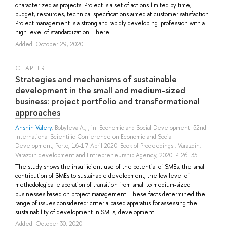
characterized as projects. Project is a set of actions limited by time,
budget, resources, technical specifications aimed at customer satisfaction.
Project management is a strong and rapidly developing profession with a
high level of standardization. There ...
Added: October 29, 2020
СHAPTER
Strategies and mechanisms of sustainable
development in the small and medium-sized
business: project portfolio and transformational
approaches
Anshin Valery
,
Bobyleva A.
, , in: Economic and Social Development. 52nd
International Scientific Conference on Economic and Social
Development, Porto, 16-17 April 2020. Book of Proceedings.: Varazdin:
Varazdin development and Entrepreneurship Agency, 2020. P. 26–35.
The study shows the insufficient use of the potential of SMEs, the small
contribution of SMEs to sustainable development, the low level of
methodological elaboration of transition from small to medium-sized
businesses based on project management. These facts determined the
range of issues considered: criteria-based apparatus for assessing the
sustainability of development in SMEs; development ...
Added: October 30, 2020