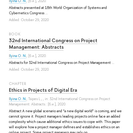
Ilyina O. N.
, [б.и.], 2020.
Abstracts presented at 18th World Organization of Systems and
Cybernetics Congress ...
Added: October 29, 2020
BOOK
32nd International Congress on Project
Management: Abstracts
Ilyina O. N.
, [б.и.], 2020.
Abstracts for 32nd International Congress on Project Management ...
Added: October 29, 2020
СHAPTER
Ethics in Projects of Digital Era
Ilyina O. N.
,
Tsipes L.
, , in: 32nd International Congress on Project
Management: Abstracts.: [б.и.], 2020.
Abstract A new global scenario and “a new digital world” is coming, and we
cannot ignore it. Project managers leading projects online face an added
complexity which cause additional ethics issues to cope with. This paper
will explore how a project manager defines and establishes ethics on an
online project. Some project managers may rely on ...