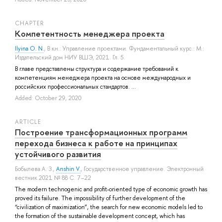
СHAPTER
Компетентность менеджера проекта
Ilyina O. N.
, В кн.: Управление проектами. Фундаментальный курс.: М.:
Издательский дом НИУ ВШЭ, 2021. Гл. 5.
В главе представлены структура и содержание требований к
компетенциям менеджера проекта на основе международных и
российских профессиональных стандартов. ...
Added: October 29, 2020
ARTICLE
Построение трансформационных программ
перехода бизнеса к работе на принципах
устойчивого развития
Бобылева А. З.
,
Anshin V.
, Государственное управление. Электронный
вестник 2021 № 88 С. 7–22
The modern technogenic and profit-oriented type of economic growth has
proved its failure. The impossibility of further development of the
“civilization of maximization”, the search for new economic models led to
the formation of the sustainable development concept, which has