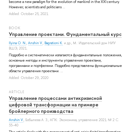
become a new paradigm for the evolution of mankind in the XXI century.
However, scientists and politicians ...
Added: October 25, 2021
BOOK
Управление проектами. Фундаментальный курс
Ilyina O. N.
,
Anshin V.
,
Bagrationi K.
и др.
, М.: Издательский дом НИУ
ВШЭ, 2021.
Подробно и систематически излагаются фундаментальные положения,
основные методы и инструменты управления проектами,
программами и портфелями. Подробно представлены функциональные
области управления проектами. ...
Added: October 29, 2020
ARTICLE
Управление процессами антикризисной
цифровой трансформации на примере
бройлерного производства
Anshin V.
,
Бобылева А. З.
, АПК: Экономика, управление 2021 № 2 С.
33–40
The article deals with the management of anti-crisis digital transformation