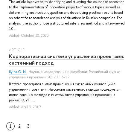
The article is devoted to identifying and studying the causes of opposition
to the implementation of innovative projects of various types, as well as
determining methods of opposition and developing practical results based
on scientific research and analysis of situations in Russian companies. For
analysis, the author chose a structured interview method and interviewed
10 ...
Added: October 30, 2020
ARTICLE
Корпоративная система управления проектами:
системный подход
Ilyina O. N.
, Научные исследования и разработки. Российский журнал
управления проектами 2017 С. 3–12
В статье проводится анализ применения системных концепций в
управлении проектами. На основе системного подхода исследуется
использование методов и инструментов управления проектами в
рамках КСУП. ...
Added: April 3, 2017
1
2
3