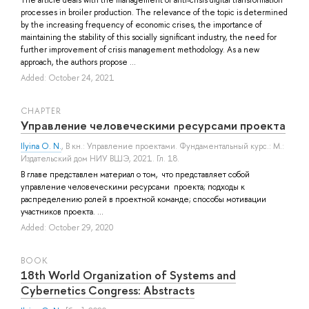
processes in broiler production. The relevance of the topic is determined
by the increasing frequency of economic crises, the importance of
maintaining the stability of this socially significant industry, the need for
further improvement of crisis management methodology. As a new
approach, the authors propose ...
Added: October 24, 2021
СHAPTER
Управление человеческими ресурсами проекта
Ilyina O. N.
, В кн.: Управление проектами. Фундаментальный курс.: М.:
Издательский дом НИУ ВШЭ, 2021. Гл. 18.
В главе представлен материал о том, что представляет собой
управление человеческими ресурсами проекта; подходы к
распределению ролей в проектной команде; способы мотивации
участников проекта. ...
Added: October 29, 2020
BOOK
18th World Organization of Systems and
Cybernetics Congress: Abstracts