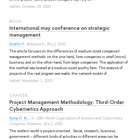
Added: October 29, 2020
BOOK
International may conference on strategic
management
Anshin V.
,
Bobyleva A.
, [б.и.], 2020.
The article focuses on the differences of medium-sized companies’
management methods: on the one hand, from companies in small (micro)
business, and on the other hand, from large companies. The application of
the method was tested at a medium-sized poultry farm. The analysis of
projects of the real program was made, the network model of ...
Added: November 1, 2020
СHAPTER
Project Management Methodology: Third-Order
Cybernetics Approach
Ilyina O. N.
, , in: 18th World Organization of Systems and Cybernetics
Congress: Abstracts.: [б.и.], 2020.
The modern world is project-oriented. Social, research, business,
government – different kinds of activities in different areas can be