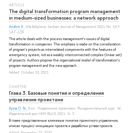
ARTICLE
The digital transformation program management
in medium-sized businesses: a network approach
Anshin V.
,
Alla Bobyleva
, Serbian Journal of Management 2021 No. 16 P.
147–159
The article deals with the process management’s issues of digital
transformation in companies. The emphasis is made on the consideration
of program’s projects as interrelated components with the features of
emergency system, not as a weakly interconnected complex (linear set)
of projects. Authors propose the organizational model of transformation’s
program management and the new approach ...
Added: October 25, 2021
СHAPTER
Глава 3. Базовые понятия и определения
управления проектами
Ilyina O. N.
, В кн.: Управление проектами. Фундаментальный курс.: М.:
Издательский дом НИУ ВШЭ, 2021. Гл. 3.
В главе представленые ключевые понятия проектного управления,
описан процесс инициации проекта и разработки устава проекта. ...
Added: November 23, 2020