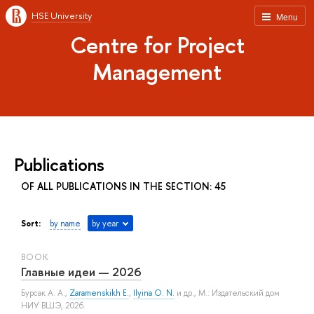
HSE University
Menu
Centre for Project
Management
Publications
OF ALL PUBLICATIONS IN THE SECTION: 45
Sort:
by name
by year
BOOK
Главные идеи — 2026
Бурсак А. А.
,
Zaramenskikh E.
,
Ilyina O. N.
и др.
, М.: Издательский дом
НИУ ВШЭ, 2026.