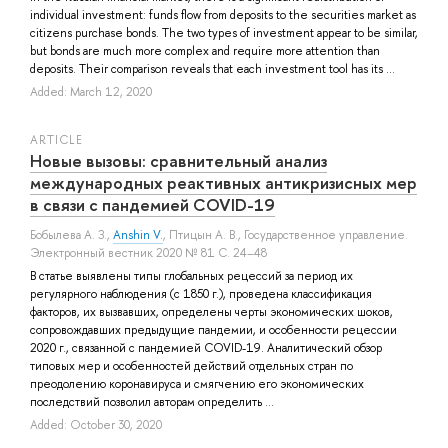
individual investment: funds flow from deposits to the securities market as
citizens purchase bonds. The two types of investment appear to be similar,
but bonds are much more complex and require more attention than
deposits. Their comparison reveals that each investment tool has its ...
Added: March 12, 2020
ARTICLE
Новые вызовы: сравнительный анализ
международных реактивных антикризисных мер
в связи с пандемией COVID-19
Бобылева А. З.
,
Anshin V.
,
Птицын А. В.
, Государственное управление.
Электронный вестник 2020 № 81 С. 24–48
В статье выявлены типы глобальных рецессий за период их
регулярного наблюдения (с 1850 г.), проведена классификация
факторов, их вызвавших, определены черты экономических шоков,
сопровождавших предыдущие пандемии, и особенности рецессии
2020 г., связанной с пандемией COVID-19. Аналитический обзор
типовых мер и особенностей действий отдельных стран по
преодолению коронавируса и смягчению его экономических
последствий позволил авторам определить ...
Added: October 30, 2020