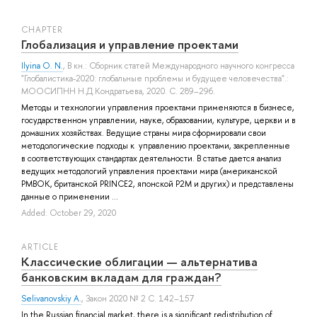
СHAPTER
Глобализация и управление проектами
Ilyina O. N.
, В кн.: Сборник статей Международного научного конгресса
"Глобалистика-2020: глобальные проблемы и будущее человечества".:
МООСИПНН Н.Д.Кондратьева, 2020. С. 289–296.
Методы и технологии управления проектами применяются в бизнесе,
государственном управлении, науке, образовании, культуре, церкви и в
домашних хозяйствах. Ведущие страны мира сформировали свои
методологические подходы к управлению проектами, закрепленные
в соответствующих стандартах деятельности. В статье дается анализ
ведущих методологий управления проектами мира (американской
PMBOK, британской PRINCE2, японской P2M и других) и представлены
данные о применении ...
Added: October 29, 2020
ARTICLE
Классические облигации — альтернатива
банковским вкладам для граждан?
Selivanovskiy A.
, Закон 2020 № 2 С. 142–157
In the Russian financial market, there is a significant redistribution of