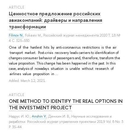
ARTICLE
Ценностное предложение российских
авиакомпаний: драйверы и направления
трансформации
Filinov N.
,
Fokeev M.
, Российский журнал менеджмента 2020 Т. 18 №
4 С. 525–550
One of the hardest hits by anti-coronavirus restrictions is the air
transport market. Post-crisis recovery leads carriers to identification of
changes consumer behavior of passengers and, therefore, transform the
value proposition. This change has been happened in the past. In this
case, analysis of nowadays situation is unable without research of
airlines value proposition in ...
Added: March 12, 2021
ARTICLE
ONE METHOD TO IDENTIFY THE REAL OPTIONS IN
THE INVESTMENT PROJECT
Надрус И. Ю.
,
Anshin V.
,
Демкин И. В.
, Научные исследования и
разработки. Российский журнал управления проектами 2019 Vol. 8 No. 3
P. 35–44