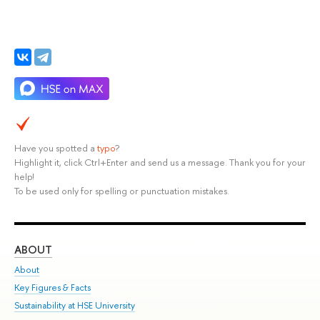
Have you spotted a
typo
?
Highlight it, click Ctrl+Enter and send us a message. Thank you for your
help!
To be used only for spelling or punctuation mistakes.
ABOUT
ST
About
Adm
Key Figures & Facts
Pr
Sustainability at HSE University
Un