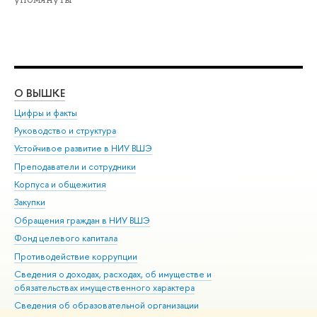
О ВЫШКЕ
ОБ
Цифры и факты
Ли
Руководство и структура
Дов
Устойчивое развитие в НИУ ВШЭ
Ол
Преподаватели и сотрудники
При
Корпуса и общежития
Вы
Закупки
При
Обращения граждан в НИУ ВШЭ
Ас
Фонд целевого капитала
До
Противодействие коррупции
Цен
Сведения о доходах, расходах, об имуществе и
Би
обязательствах имущественного характера
Об
Сведения об образовательной организации
Обр