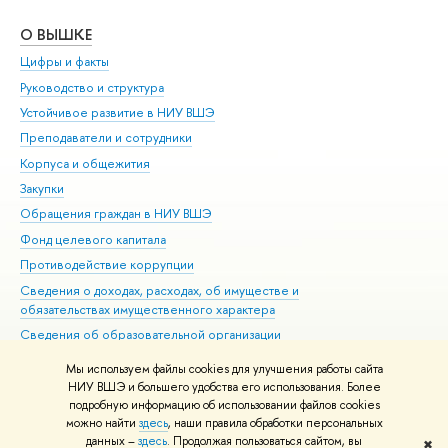
О ВЫШКЕ
ОБ
Цифры и факты
Ли
Руководство и структура
Дов
Устойчивое развитие в НИУ ВШЭ
Ол
Преподаватели и сотрудники
При
Корпуса и общежития
Вы
Закупки
При
Обращения граждан в НИУ ВШЭ
Ас
Фонд целевого капитала
До
Противодействие коррупции
Цен
Сведения о доходах, расходах, об имуществе и
Би
обязательствах имущественного характера
Об
Сведения об образовательной организации
Обр
Людям с ограниченными возможностями здоровья
Мы используем файлы cookies для улучшения работы сайта
Единая платежная страница
НИУ ВШЭ и большего удобства его использования. Более
подробную информацию об использовании файлов cookies
Работа в Вышке
можно найти
здесь
, наши правила обработки персональных
данных –
здесь
. Продолжая пользоваться сайтом, вы
✖