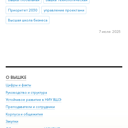
Приоритет 2030
управление проектами
Высшая школа бизнеса
7 июля 2025
О ВЫШКЕ
ОБ
Цифры и факты
Ли
Руководство и структура
Дов
Устойчивое развитие в НИУ ВШЭ
Ол
Преподаватели и сотрудники
При
Корпуса и общежития
Вы
Закупки
При