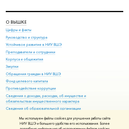
О ВЫШКЕ
ОБ
Цифры и факты
Ли
Руководство и структура
Дов
Устойчивое развитие в НИУ ВШЭ
Ол
Преподаватели и сотрудники
При
Корпуса и общежития
Вы
Закупки
При
Обращения граждан в НИУ ВШЭ
Ас
Фонд целевого капитала
До
Противодействие коррупции
Цен
Сведения о доходах, расходах, об имуществе и
Би
обязательствах имущественного характера
Об
Сведения об образовательной организации
Обр
Людям с ограниченными возможностями здоровья
Мы используем файлы cookies для улучшения работы сайта
Единая платежная страница
НИУ ВШЭ и большего удобства его использования. Более
подробную информацию об использовании файлов cookies